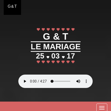
G&T
G & T
LE MARIAGE
25
03
17
Toggle